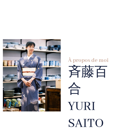
À propos de moi
斉藤百
合
YURI
SAITO