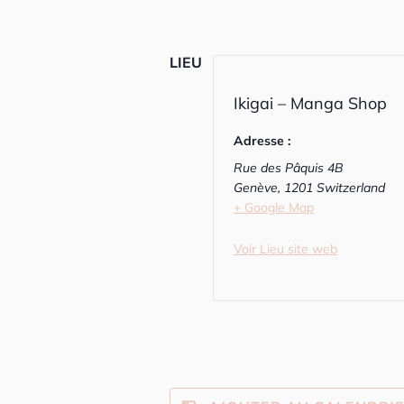
LIEU
Ikigai – Manga Shop
Adresse :
Rue des Pâquis 4B
Genève
,
1201
Switzerland
+ Google Map
Voir Lieu site web