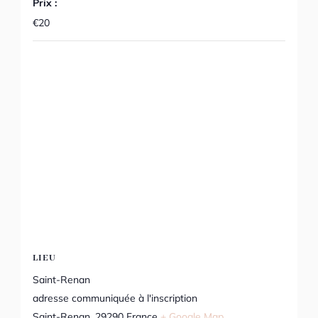
Prix :
€20
LIEU
Saint-Renan
adresse communiquée à l'inscription
Saint-Renan
,
29290
France
+ Google Map